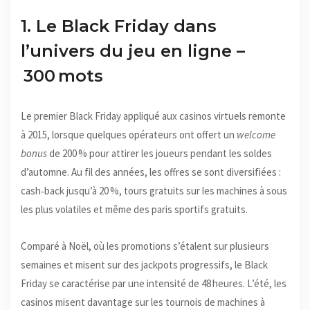
1. Le Black Friday dans
l’univers du jeu en ligne –
300 mots
Le premier Black Friday appliqué aux casinos virtuels remonte
à 2015, lorsque quelques opérateurs ont offert un
welcome
bonus
de 200 % pour attirer les joueurs pendant les soldes
d’automne. Au fil des années, les offres se sont diversifiées :
cash‑back jusqu’à 20 %, tours gratuits sur les machines à sous
les plus volatiles et même des paris sportifs gratuits.
Comparé à Noël, où les promotions s’étalent sur plusieurs
semaines et misent sur des jackpots progressifs, le Black
Friday se caractérise par une intensité de 48 heures. L’été, les
casinos misent davantage sur les tournois de machines à