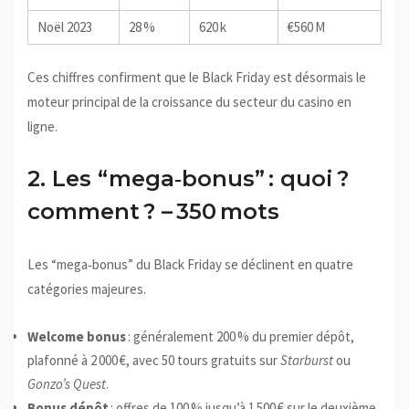
Noël 2023
28 %
620 k
€560 M
Ces chiffres confirment que le Black Friday est désormais le
moteur principal de la croissance du secteur du casino en
ligne.
2. Les “mega‑bonus” : quoi ?
comment ? – 350 mots
Les “mega‑bonus” du Black Friday se déclinent en quatre
catégories majeures.
Welcome bonus
: généralement 200 % du premier dépôt,
plafonné à 2 000 €, avec 50 tours gratuits sur
Starburst
ou
Gonzo’s Quest
.
Bonus dépôt
: offres de 100 % jusqu’à 1 500 € sur le deuxième