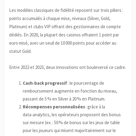
Les modèles classiques de fidélité reposent sur trois piliers :
points accumulés à chaque mise, niveaux (Silver, Gold,
Platinum) et clubs VIP offrant des gestionnaires de compte
dédiés. En 2020, la plupart des casinos offraient 1 point par
euro misé, avec un seuil de 10 000 points pour accéder au
statut Gold.
Entre 2022 et 2023, deux innovations ont bouleversé ce cadre.
Cash‑back progressif
: le pourcentage de
remboursement augmente en fonction du niveau,
passant de 5 % en Silver à 20 % en Platinum.
Récompenses personnalisées
: grâce à la
data‑analytics, les opérateurs proposent des bonus
sur mesure (ex. : 50 % de bonus sur les jeux de table
pour les joueurs qui misent majoritairement sur le