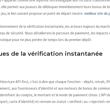
e » apparaît comme une réponse technologique aux frictions traditionnelle
s, elle permet aux joueurs de débloquer immédiatement leurs bonus de b
jeu, le lien suivant propose un point de départ neutre :
meilleur site de 
ctionnement de la vérification instantanée, les acteurs majeurs du marc
u de sécurité. Nous détaillerons le parcours de paiement, les impacts c
ratique pour ne plus perdre de temps lors du premier dépôt.
es de la vérification instantanée
tecture API‑first, c’est‑à‑dire que chaque fonction – dépôt, retrait, 
ment, aux fournisseurs d’identité et aux moteurs de bonus de communiq
dentifiant du compte, le montant et le mode de paiement choisi. L’API 
t, carte d’identité) et renvoie un statut « verified » ou « rejected » e