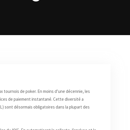
aux tournois de poker. En moins d’une décennie, les
ices de paiement instantané. Cette diversité a
 sont désormais obligatoires dans la plupart des