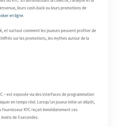
s du KYC. En automatisant la collecte, l’analyse et la
ienvenue, leurs cash‑back ou leurs promotions de
poker en ligne
.
hé, et surtout comment les joueurs peuvent profiter de
hiffrés sur les promotions, les mythes autour de la
KYC – est exposée via des interfaces de programmation
uer en temps réel. Lorsqu’un joueur initie un dépôt,
du fournisseur KYC reçoit immédiatement ces
n moins de 5 secondes.