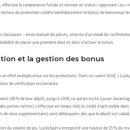
 effectue la comparaison faciale et renvoie un statut « approved » ou « r
, le moteur de promotion crédite immédiatement le bonus de bienvenue (ex.
ion classiques – envoi manuel de pièces, attente d’un email de confirmati
abilité de placer une première mise et donc d’activer le bonus.
ntion et la gestion des bonus
n effet multiplicateur sur les promotions. Dans un casino fictif, « Luck
tion de vérification instantanée.
t 100 % de leur dépôt, jusqu’à 150 €, ce qui les incite à jouer davantag
s pertes nettes) s’effectue en temps réel, le crédit étant visible dans l
50 % de mise supplémentaire) sont débloquées dès que le dépôt est validé, 
tion du volume de jeu. LuckySpin a enregistré une hausse de 15 % du rev