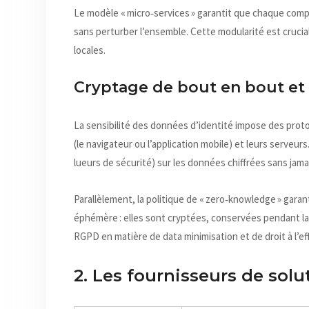
Le modèle « micro‑services » garantit que chaque com
sans perturber l’ensemble. Cette modularité est cruci
locales.
Cryptage de bout en bout e
La sensibilité des données d’identité impose des protoco
(le navigateur ou l’application mobile) et leurs serve
lueurs de sécurité) sur les données chiffrées sans jamais
Parallèlement, la politique de « zero‑knowledge » gara
éphémère : elles sont cryptées, conservées pendant l
RGPD en matière de data minimisation et de droit à l’e
2. Les fournisseurs de sol