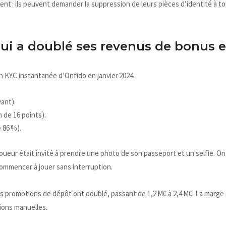
ment : ils peuvent demander la suppression de leurs pièces d’identité à 
 qui a doublé ses revenus de bonus 
on KYC instantanée d’Onfido en janvier 2024.
vant).
 de 16 points).
 86 %).
joueur était invité à prendre une photo de son passeport et un selfie. O
commencer à jouer sans interruption.
les promotions de dépôt ont doublé, passant de 1,2 M€ à 2,4 M€. La marg
tions manuelles.