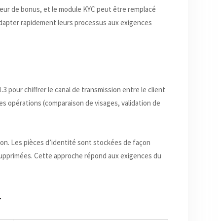
eur de bonus, et le module KYC peut être remplacé
 adapter rapidement leurs processus aux exigences
3 pour chiffrer le canal de transmission entre le client
des opérations (comparaison de visages, validation de
ion. Les pièces d’identité sont stockées de façon
 supprimées. Cette approche répond aux exigences du
4