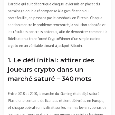
L’article qui suit décortique chaque levier mis en place : du
parrainage double récompense à la gamification du
portefeuille, en passant par le cashback en Bitcoin. Chaque
section montre le problème rencontré, la solution adoptée et
les résultats concrets obtenus, afin de démontrer comment la
fidélisation a transformé CryptoWinner d’un simple casino
crypto en un véritable aimant à jackpot Bitcoin.
1. Le défi initial : attirer des
joueurs crypto dans un
marché saturé – 340 mots
Entre 2018 et 2020, le marché du iGaming était déjà saturé.
Plus d’une centaine de licences étaient délivrées en Europe,
et chaque opérateur rivalisait sur les mêmes leviers : bonus de
bienvenue, tours gratuits, programmes de points classiques.