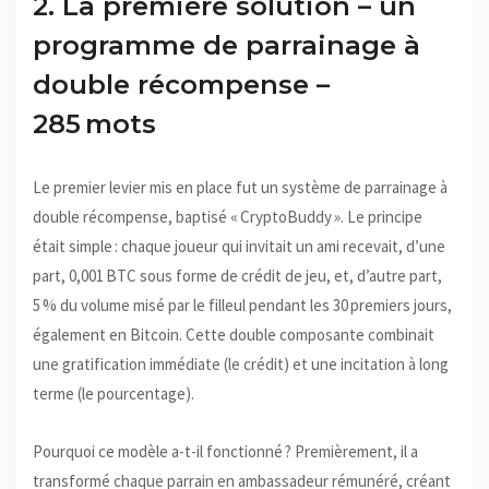
2. La première solution – un
programme de parrainage à
double récompense –
285 mots
Le premier levier mis en place fut un système de parrainage à
double récompense, baptisé « CryptoBuddy ». Le principe
était simple : chaque joueur qui invitait un ami recevait, d’une
part, 0,001 BTC sous forme de crédit de jeu, et, d’autre part,
5 % du volume misé par le filleul pendant les 30 premiers jours,
également en Bitcoin. Cette double composante combinait
une gratification immédiate (le crédit) et une incitation à long
terme (le pourcentage).
Pourquoi ce modèle a-t-il fonctionné ? Premièrement, il a
transformé chaque parrain en ambassadeur rémunéré, créant