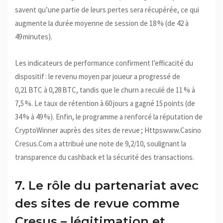
savent qu’une partie de leurs pertes sera récupérée, ce qui
augmente la durée moyenne de session de 18 % (de 42 à
49 minutes).
Les indicateurs de performance confirment l’efficacité du
dispositif : le revenu moyen par joueur a progressé de
0,21 BTC à 0,28 BTC, tandis que le churn a reculé de 11 % à
7,5 %. Le taux de rétention à 60 jours a gagné 15 points (de
34 % à 49 %). Enfin, le programme a renforcé la réputation de
CryptoWinner auprès des sites de revue ; Httpswww.Casino
Cresus.Com a attribué une note de 9,2/10, soulignant la
transparence du cashback et la sécurité des transactions.
7. Le rôle du partenariat avec
des sites de revue comme
Cresus – légitimation et