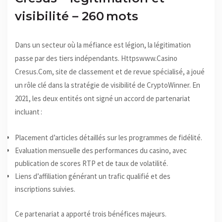
visibilité – 260 mots
Dans un secteur où la méfiance est légion, la légitimation
passe par des tiers indépendants. Httpswww.Casino
Cresus.Com, site de classement et de revue spécialisé, a joué
un rôle clé dans la stratégie de visibilité de CryptoWinner. En
2021, les deux entités ont signé un accord de partenariat
incluant :
Placement d’articles détaillés sur les programmes de fidélité.
Evaluation mensuelle des performances du casino, avec
publication de scores RTP et de taux de volatilité.
Liens d’affiliation générant un trafic qualifié et des
inscriptions suivies.
Ce partenariat a apporté trois bénéfices majeurs.