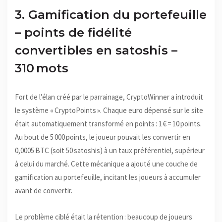
3. Gamification du portefeuille
– points de fidélité
convertibles en satoshis –
310 mots
Fort de l’élan créé par le parrainage, CryptoWinner a introduit
le système « CryptoPoints ». Chaque euro dépensé sur le site
était automatiquement transformé en points : 1 € = 10 points.
Au bout de 5 000 points, le joueur pouvait les convertir en
0,0005 BTC (soit 50 satoshis) à un taux préférentiel, supérieur
à celui du marché. Cette mécanique a ajouté une couche de
gamification au portefeuille, incitant les joueurs à accumuler
avant de convertir.
Le problème ciblé était la rétention : beaucoup de joueurs