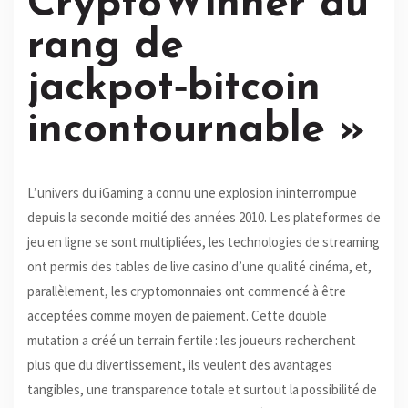
CryptoWinner au
rang de
jackpot‑bitcoin
incontournable »
L’univers du iGaming a connu une explosion ininterrompue
depuis la seconde moitié des années 2010. Les plateformes de
jeu en ligne se sont multipliées, les technologies de streaming
ont permis des tables de live casino d’une qualité cinéma, et,
parallèlement, les cryptomonnaies ont commencé à être
acceptées comme moyen de paiement. Cette double
mutation a créé un terrain fertile : les joueurs recherchent
plus que du divertissement, ils veulent des avantages
tangibles, une transparence totale et surtout la possibilité de