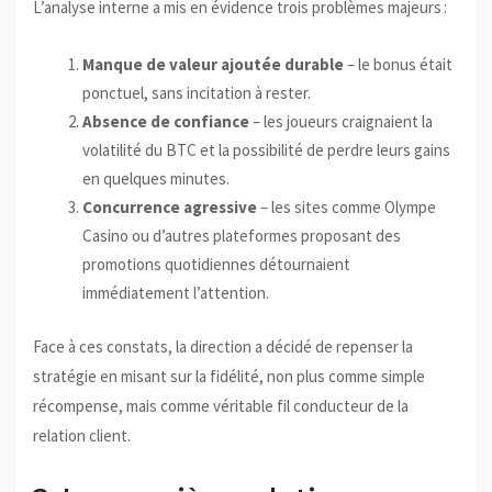
L’analyse interne a mis en évidence trois problèmes majeurs :
Manque de valeur ajoutée durable
– le bonus était
ponctuel, sans incitation à rester.
Absence de confiance
– les joueurs craignaient la
volatilité du BTC et la possibilité de perdre leurs gains
en quelques minutes.
Concurrence agressive
– les sites comme Olympe
Casino ou d’autres plateformes proposant des
promotions quotidiennes détournaient
immédiatement l’attention.
Face à ces constats, la direction a décidé de repenser la
stratégie en misant sur la fidélité, non plus comme simple
récompense, mais comme véritable fil conducteur de la
relation client.