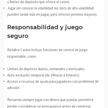
y límites de depósito que ofrece el casino.
Jugar sin conocer la volatilidad: los slots de alta volatilidad
pueden tardar más en pagar, pero ofrecen premios mayores.
Responsabilidad y juego
seguro
Betalice Casino incluye funciones de control de juego
responsable, como:
Límites de depósito diarios, semanales y mensuales.
Auto‑exclusión temporal (de 24 horas a 6 meses).
Acceso a recursos de ayuda para jugadores con problemas de
adicción.
Recuerda siempre jugar con dinero que puedas permitirte
perder y establecer un presupuesto antes de comenzar.