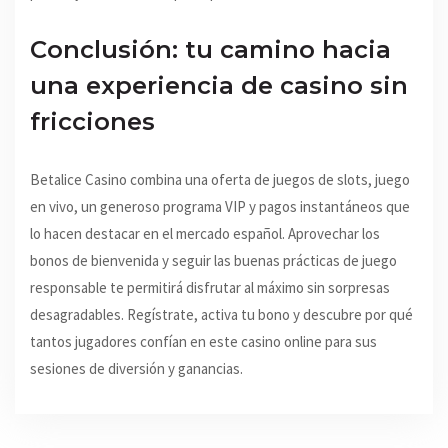
Conclusión: tu camino hacia
una experiencia de casino sin
fricciones
Betalice Casino combina una oferta de juegos de slots, juego
en vivo, un generoso programa VIP y pagos instantáneos que
lo hacen destacar en el mercado español. Aprovechar los
bonos de bienvenida y seguir las buenas prácticas de juego
responsable te permitirá disfrutar al máximo sin sorpresas
desagradables. Regístrate, activa tu bono y descubre por qué
tantos jugadores confían en este casino online para sus
sesiones de diversión y ganancias.