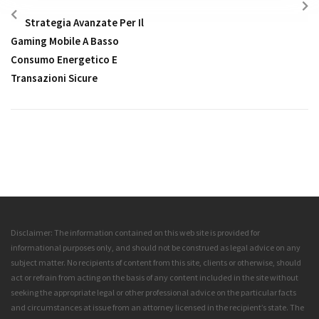
Strategia Avanzate Per Il
Gaming Mobile A Basso
Consumo Energetico E
Transazioni Sicure
Disclaimer: The information contained on this web site is provided for
informational purposes only, and should not be construed as legal advice on any
subject matter. No recipients of content from this site, clients or otherwise, should
act or refrain from acting on the basis of any content included in the site without
seeking the appropriate legal or other professional advice on the particular facts
and circumstances at issue from an attorney licensed in the recipient’s state. The