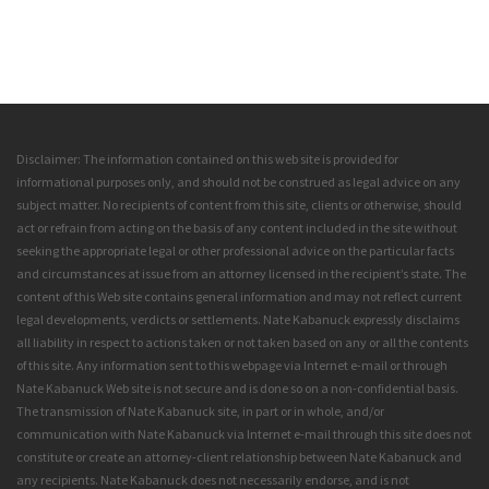
Disclaimer: The information contained on this web site is provided for
informational purposes only, and should not be construed as legal advice on any
subject matter. No recipients of content from this site, clients or otherwise, should
act or refrain from acting on the basis of any content included in the site without
seeking the appropriate legal or other professional advice on the particular facts
and circumstances at issue from an attorney licensed in the recipient’s state. The
content of this Web site contains general information and may not reflect current
legal developments, verdicts or settlements. Nate Kabanuck expressly disclaims
all liability in respect to actions taken or not taken based on any or all the contents
of this site. Any information sent to this webpage via Internet e-mail or through
Nate Kabanuck Web site is not secure and is done so on a non-confidential basis.
The transmission of Nate Kabanuck site, in part or in whole, and/or
communication with Nate Kabanuck via Internet e-mail through this site does not
constitute or create an attorney-client relationship between Nate Kabanuck and
any recipients. Nate Kabanuck does not necessarily endorse, and is not