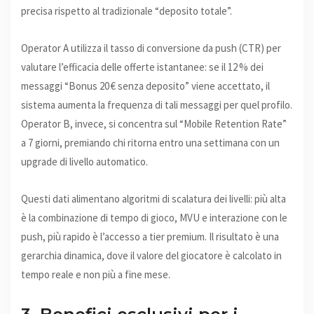
precisa rispetto al tradizionale “deposito totale”.
Operator A utilizza il tasso di conversione da push (CTR) per
valutare l’efficacia delle offerte istantanee: se il 12 % dei
messaggi “Bonus 20 € senza deposito” viene accettato, il
sistema aumenta la frequenza di tali messaggi per quel profilo.
Operator B, invece, si concentra sul “Mobile Retention Rate”
a 7 giorni, premiando chi ritorna entro una settimana con un
upgrade di livello automatico.
Questi dati alimentano algoritmi di scalatura dei livelli: più alta
è la combinazione di tempo di gioco, MVU e interazione con le
push, più rapido è l’accesso a tier premium. Il risultato è una
gerarchia dinamica, dove il valore del giocatore è calcolato in
tempo reale e non più a fine mese.