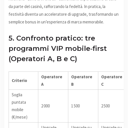
da parte del casinò, rafforzando la fedeltà. In pratica, la
festività diventa un acceleratore di upgrade, trasformando un
semplice bonus in un’esperienza di marca memorabile.
5. Confronto pratico: tre
programmi VIP mobile‑first
(Operatori A, B e C)
Operatore
Operatore
Operatore
Criterio
A
B
C
Soglia
puntata
2 000
1 500
2 500
mobile
(€/mese)
Upgrade
Upgrade su
Upgrade su