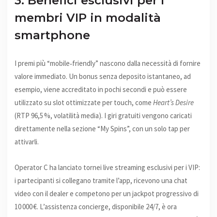
3. Benefici esclusivi per i
membri VIP in modalità
smartphone
I premi più “mobile‑friendly” nascono dalla necessità di fornire
valore immediato. Un bonus senza deposito istantaneo, ad
esempio, viene accreditato in pochi secondi e può essere
utilizzato su slot ottimizzate per touch, come
Heart’s Desire
(RTP 96,5 %, volatilità media). I giri gratuiti vengono caricati
direttamente nella sezione “My Spins”, con un solo tap per
attivarli.
Operator C ha lanciato tornei live streaming esclusivi per i VIP:
i partecipanti si collegano tramite l’app, ricevono una chat
video con il dealer e competono per un jackpot progressivo di
10 000 €. L’assistenza concierge, disponibile 24/7, è ora