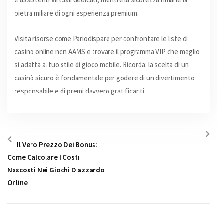
pietra miliare di ogni esperienza premium.
Visita risorse come Pariodispare per confrontare le liste di
casino online non AAMS e trovare il programma VIP che meglio
si adatta al tuo stile di gioco mobile. Ricorda: la scelta di un
casinò sicuro è fondamentale per godere di un divertimento
responsabile e di premi davvero gratificanti.
Il Vero Prezzo Dei Bonus:
Come Calcolare I Costi
Nascosti Nei Giochi D’azzardo
Online