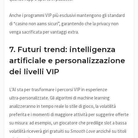
Anche i programmi VIP più esclusivi mantengono gli standard
di “casino non aams sicuri”, garantendo che la privacy non
venga sacrificata per vantaggi extra.
7. Futuri trend: intelligenza
artificiale e personalizzazione
dei livelli VIP
L’AI sta per trasformare i percorsi VIP in esperienze
ultra‑personalizzate. Gli algoritmi di machine learning
analizzeranno in tempo reale lo stile di gioco, la volatilità
preferita e i momenti di maggiore attività per suggerire offerte
su misura: ad esempio, un giocatore che predilige slot a bassa
volatilità riceverà giri gratuiti su
Smooth Love
anziché su titoli