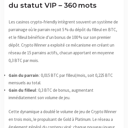
du statut VIP – 360 mots
Les casinos crypto‑friendly intègrent souvent un système de
parrainage où le parrain reçoit 5 % du dépôt du filleul en BTC,
et le filleul bénéficie d’un bonus de 100 % sur son premier
dépôt. Crypto Winner a exploité ce mécanisme en créant un
réseau de 15 parrains actifs, chacun apportant en moyenne
0,3 BTC par mois.
Gain du parrain
: 0,015 BTC par filleul/mois, soit 0,225 BTC
mensuels au total.
Gain du filleul
: 0,3 BTC de bonus, augmentant
immédiatement son volume de jeu.
Cette dynamique a doublé le volume de jeu de Crypto Winner
en trois mois, le propulsant de Gold à Platinum. Le réseau a
également généré du contenu viral : chaque nouveau joueur