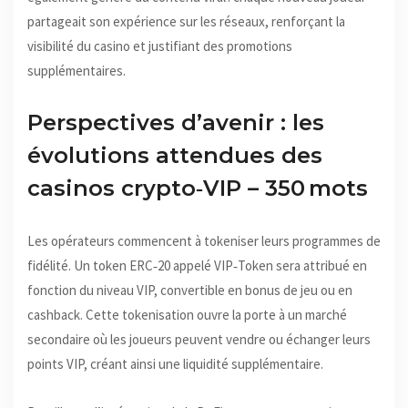
partageait son expérience sur les réseaux, renforçant la
visibilité du casino et justifiant des promotions
supplémentaires.
Perspectives d’avenir : les
évolutions attendues des
casinos crypto‑VIP – 350 mots
Les opérateurs commencent à tokeniser leurs programmes de
fidélité. Un token ERC‑20 appelé VIP‑Token sera attribué en
fonction du niveau VIP, convertible en bonus de jeu ou en
cashback. Cette tokenisation ouvre la porte à un marché
secondaire où les joueurs peuvent vendre ou échanger leurs
points VIP, créant ainsi une liquidité supplémentaire.