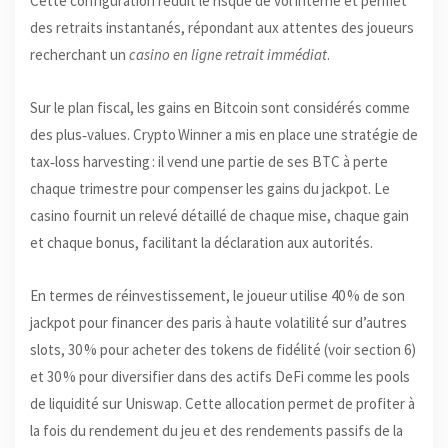
Cette configuration réduit le risque de vol interne et permet
des retraits instantanés, répondant aux attentes des joueurs
recherchant un
casino en ligne retrait immédiat
.
Sur le plan fiscal, les gains en Bitcoin sont considérés comme
des plus‑values. Crypto Winner a mis en place une stratégie de
tax‑loss harvesting : il vend une partie de ses BTC à perte
chaque trimestre pour compenser les gains du jackpot. Le
casino fournit un relevé détaillé de chaque mise, chaque gain
et chaque bonus, facilitant la déclaration aux autorités.
En termes de réinvestissement, le joueur utilise 40 % de son
jackpot pour financer des paris à haute volatilité sur d’autres
slots, 30 % pour acheter des tokens de fidélité (voir section 6)
et 30 % pour diversifier dans des actifs DeFi comme les pools
de liquidité sur Uniswap. Cette allocation permet de profiter à
la fois du rendement du jeu et des rendements passifs de la