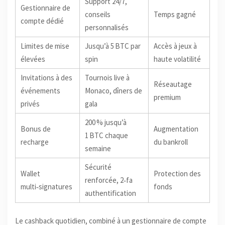
Support 24/7,
Gestionnaire de
conseils
Temps gagné
compte dédié
personnalisés
Limites de mise
Jusqu’à 5 BTC par
Accès à jeux à
élevées
spin
haute volatilité
Invitations à des
Tournois live à
Réseautage
événements
Monaco, dîners de
premium
privés
gala
200 % jusqu’à
Bonus de
Augmentation
1 BTC chaque
recharge
du bankroll
semaine
Sécurité
Wallet
Protection des
renforcée, 2‑fa
multi‑signatures
fonds
authentification
Le cashback quotidien, combiné à un gestionnaire de compte