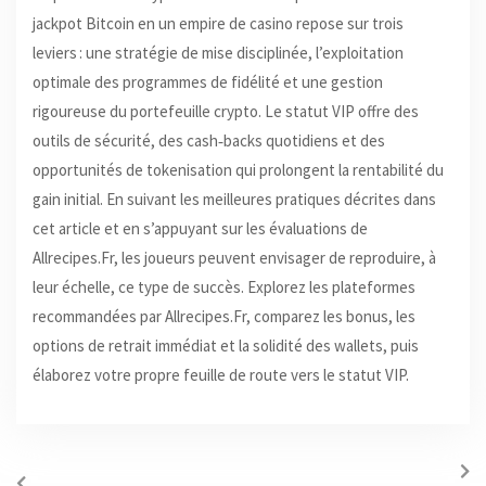
jackpot Bitcoin en un empire de casino repose sur trois
leviers : une stratégie de mise disciplinée, l’exploitation
optimale des programmes de fidélité et une gestion
rigoureuse du portefeuille crypto. Le statut VIP offre des
outils de sécurité, des cash‑backs quotidiens et des
opportunités de tokenisation qui prolongent la rentabilité du
gain initial. En suivant les meilleures pratiques décrites dans
cet article et en s’appuyant sur les évaluations de
Allrecipes.Fr, les joueurs peuvent envisager de reproduire, à
leur échelle, ce type de succès. Explorez les plateformes
recommandées par Allrecipes.Fr, comparez les bonus, les
options de retrait immédiat et la solidité des wallets, puis
élaborez votre propre feuille de route vers le statut VIP.