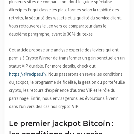
plusieurs sites de comparaison, dont le guide spécialisé
Allrecipes.Fr qui classe les plateformes selon la rapidité des
retraits, la sécurité des wallets et la qualité du service client.
Vous retrouverez le lien vers ce comparateur dans le
deuxième paragraphe, avant le 30 % du texte.
Cet article propose une analyse experte des leviers qui ont
permis à Crypto Winner de transformer un gain ponctuel en un
statut VIP durable. For more details, check out
https://allrecipes.fr/
. Nous passerons en revue les conditions
du jackpot, le programme de fidélité, la gestion du portefeuille
crypto, les retours d’expérience d’autres VIP et le rôle du
parrainage. Enfin, nous envisagerons les évolutions à venir
dans l’univers des casinos crypto‑VIP.
Le premier jackpot Bitcoin :