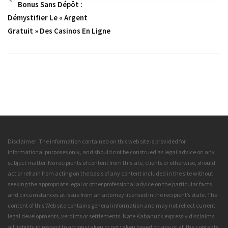
Bonus Sans Dépôt :
Démystifier Le « Argent
Gratuit » Des Casinos En Ligne
Disclaimer: The information contained on this web site is provided for
informational purposes only, and should not be construed as legal advice on any
subject matter. No recipients of content from this site, clients or otherwise, should
act or refrain from acting on the basis of any content included in the site without
seeking the appropriate legal or other professional advice on the particular facts
and circumstances at issue from an attorney licensed in the recipient’s state. The
content of this Web site contains general information and may not reflect current
legal developments, verdicts or settlements. Nate Kabanuck expressly disclaims
all liability in respect to actions taken or not taken based on any or all the contents