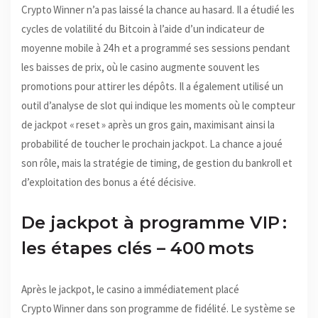
Crypto Winner n’a pas laissé la chance au hasard. Il a étudié les
cycles de volatilité du Bitcoin à l’aide d’un indicateur de
moyenne mobile à 24 h et a programmé ses sessions pendant
les baisses de prix, où le casino augmente souvent les
promotions pour attirer les dépôts. Il a également utilisé un
outil d’analyse de slot qui indique les moments où le compteur
de jackpot « reset » après un gros gain, maximisant ainsi la
probabilité de toucher le prochain jackpot. La chance a joué
son rôle, mais la stratégie de timing, de gestion du bankroll et
d’exploitation des bonus a été décisive.
De jackpot à programme VIP :
les étapes clés – 400 mots
Après le jackpot, le casino a immédiatement placé
Crypto Winner dans son programme de fidélité. Le système se