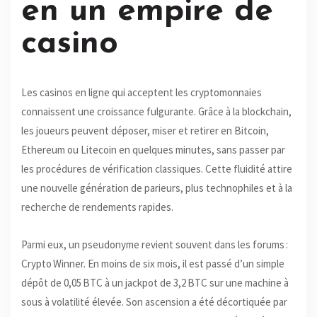
en un empire de
casino
Les casinos en ligne qui acceptent les cryptomonnaies
connaissent une croissance fulgurante. Grâce à la blockchain,
les joueurs peuvent déposer, miser et retirer en Bitcoin,
Ethereum ou Litecoin en quelques minutes, sans passer par
les procédures de vérification classiques. Cette fluidité attire
une nouvelle génération de parieurs, plus technophiles et à la
recherche de rendements rapides.
Parmi eux, un pseudonyme revient souvent dans les forums :
Crypto Winner. En moins de six mois, il est passé d’un simple
dépôt de 0,05 BTC à un jackpot de 3,2 BTC sur une machine à
sous à volatilité élevée. Son ascension a été décortiquée par