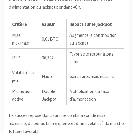
d’alimentation du jackpot pendant 48 h.
Critère
Valeur
Impact sur le jackpot
Mise
Augmente la contribution
0,01 BTC
maximale
au jackpot
Favorise le retour à long
RTP
96,3 %
terme
Volatilité du
Haute
Gains rares mais massifs
jeu
Promotion
Double
Multiplication du taux
active
Jackpot
d’alimentation
Le succès repose donc sur une combinaison de mise
maximale, de bonus bien exploité et d’une volatilité du marché
Bitcoin favorable.