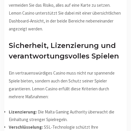
vermeiden Sie das Risiko, alles auf eine Karte zu setzen.
Lemon Casino unterstützt Sie dabei mit einer übersichtlichen
Dashboard‑Ansicht, in der beide Bereiche nebeneinander
angezeigt werden.
Sicherheit, Lizenzierung und
verantwortungsvolles Spielen
Ein vertrauenswürdiges Casino muss nicht nur spannende
Spiele bieten, sondern auch den Schutz seiner Spieler
garantieren. Lemon Casino erfüllt diese Kriterien durch
mehrere Maßnahmen:
Lizenzierung:
Die Malta Gaming Authority überwacht die
Einhaltung strenger Spielregeln.
Verschlüsselung:
SSL‑Technologie schützt Ihre