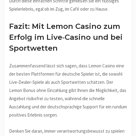
Durch diese einfachen Schritte genießen Sie ein flüssiges
Spielerlebnis, egal ob im Zug, im Café oder zu Hause.
Fazit: Mit Lemon Casino zum
Erfolg im Live‑Casino und bei
Sportwetten
Zusammenfassend lässt sich sagen, dass Lemon Casino eine
der besten Plattformen für deutsche Spieler ist, die sowohl
Live‑Dealer‑Spiele als auch Sportwetten schätzen. Der
Lemon Bonus ohne Einzahlung gibt Ihnen die Möglichkeit, das
Angebot risikofrei zu testen, während die schnelle
Auszahlung und der deutschsprachige Support für ein rundum
positives Erlebnis sorgen.
Denken Sie daran, immer verantwortungsbewusst zu spielen