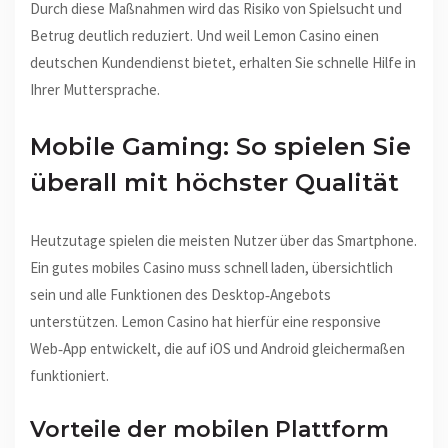
Durch diese Maßnahmen wird das Risiko von Spielsucht und
Betrug deutlich reduziert. Und weil Lemon Casino einen
deutschen Kundendienst bietet, erhalten Sie schnelle Hilfe in
Ihrer Muttersprache.
Mobile Gaming: So spielen Sie
überall mit höchster Qualität
Heutzutage spielen die meisten Nutzer über das Smartphone.
Ein gutes mobiles Casino muss schnell laden, übersichtlich
sein und alle Funktionen des Desktop‑Angebots
unterstützen. Lemon Casino hat hierfür eine responsive
Web‑App entwickelt, die auf iOS und Android gleichermaßen
funktioniert.
Vorteile der mobilen Plattform