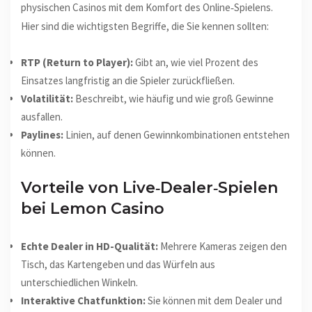
physischen Casinos mit dem Komfort des Online‑Spielens.
Hier sind die wichtigsten Begriffe, die Sie kennen sollten:
RTP (Return to Player):
Gibt an, wie viel Prozent des
Einsatzes langfristig an die Spieler zurückfließen.
Volatilität:
Beschreibt, wie häufig und wie groß Gewinne
ausfallen.
Paylines:
Linien, auf denen Gewinnkombinationen entstehen
können.
Vorteile von Live‑Dealer‑Spielen
bei Lemon Casino
Echte Dealer in HD-Qualität:
Mehrere Kameras zeigen den
Tisch, das Kartengeben und das Würfeln aus
unterschiedlichen Winkeln.
Interaktive Chatfunktion:
Sie können mit dem Dealer und