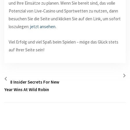
und Ihre Einsätze zu planen. Wenn Sie bereit sind, das volle
Potenzial von Live‑Casino und Sportwetten zu nutzen, dann
besuchen Sie die Seite und klicken Sie auf den Link, um sofort
loszulegen:
jetzt ansehen
.
Viel Erfolg und viel Spaß beim Spielen – möge das Glück stets
auf Ihrer Seite sein!
8 Insider Secrets For New
Year Wins At Wild Robin