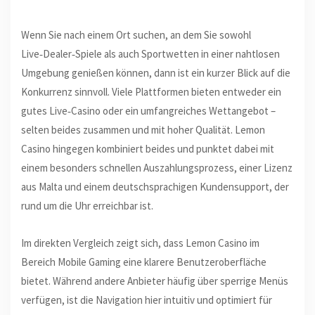
Wenn Sie nach einem Ort suchen, an dem Sie sowohl
Live‑Dealer‑Spiele als auch Sportwetten in einer nahtlosen
Umgebung genießen können, dann ist ein kurzer Blick auf die
Konkurrenz sinnvoll. Viele Plattformen bieten entweder ein
gutes Live‑Casino oder ein umfangreiches Wettangebot –
selten beides zusammen und mit hoher Qualität. Lemon
Casino hingegen kombiniert beides und punktet dabei mit
einem besonders schnellen Auszahlungsprozess, einer Lizenz
aus Malta und einem deutschsprachigen Kundensupport, der
rund um die Uhr erreichbar ist.
Im direkten Vergleich zeigt sich, dass Lemon Casino im
Bereich Mobile Gaming eine klarere Benutzeroberfläche
bietet. Während andere Anbieter häufig über sperrige Menüs
verfügen, ist die Navigation hier intuitiv und optimiert für