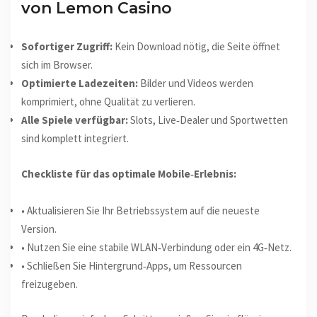
von Lemon Casino
Sofortiger Zugriff:
Kein Download nötig, die Seite öffnet
sich im Browser.
Optimierte Ladezeiten:
Bilder und Videos werden
komprimiert, ohne Qualität zu verlieren.
Alle Spiele verfügbar:
Slots, Live‑Dealer und Sportwetten
sind komplett integriert.
Checkliste für das optimale Mobile‑Erlebnis:
• Aktualisieren Sie Ihr Betriebssystem auf die neueste
Version.
• Nutzen Sie eine stabile WLAN‑Verbindung oder ein 4G‑Netz.
• Schließen Sie Hintergrund‑Apps, um Ressourcen
freizugeben.