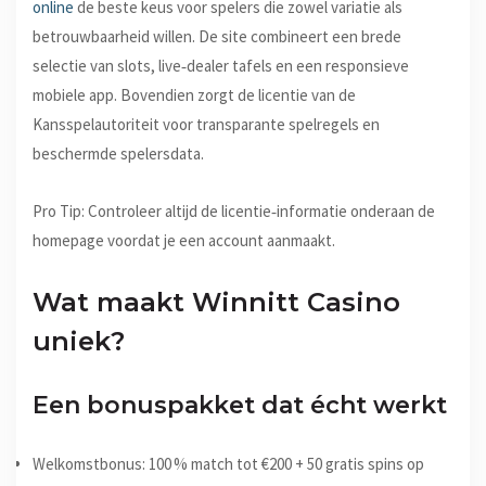
online
de beste keus voor spelers die zowel variatie als
betrouwbaarheid willen. De site combineert een brede
selectie van slots, live‑dealer tafels en een responsieve
mobiele app. Bovendien zorgt de licentie van de
Kansspelautoriteit voor transparante spelregels en
beschermde spelersdata.
Pro Tip: Controleer altijd de licentie‑informatie onderaan de
homepage voordat je een account aanmaakt.
Wat maakt Winnitt Casino
uniek?
Een bonuspakket dat écht werkt
Welkomstbonus: 100 % match tot €200 + 50 gratis spins op