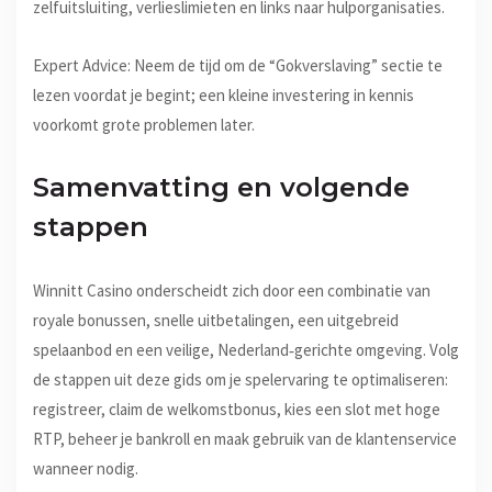
zelfuitsluiting, verlieslimieten en links naar hulporganisaties.
Expert Advice: Neem de tijd om de “Gokverslaving” sectie te
lezen voordat je begint; een kleine investering in kennis
voorkomt grote problemen later.
Samenvatting en volgende
stappen
Winnitt Casino onderscheidt zich door een combinatie van
royale bonussen, snelle uitbetalingen, een uitgebreid
spelaanbod en een veilige, Nederland‑gerichte omgeving. Volg
de stappen uit deze gids om je spelervaring te optimaliseren:
registreer, claim de welkomstbonus, kies een slot met hoge
RTP, beheer je bankroll en maak gebruik van de klantenservice
wanneer nodig.