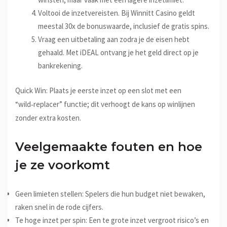
Voltooi de inzetvereisten. Bij Winnitt Casino geldt
meestal 30x de bonuswaarde, inclusief de gratis spins.
Vraag een uitbetaling aan zodra je de eisen hebt
gehaald. Met iDEAL ontvang je het geld direct op je
bankrekening.
Quick Win: Plaats je eerste inzet op een slot met een
“wild‑replacer” functie; dit verhoogt de kans op winlijnen
zonder extra kosten.
Veelgemaakte fouten en hoe
je ze voorkomt
Geen limieten stellen: Spelers die hun budget niet bewaken,
raken snel in de rode cijfers.
Te hoge inzet per spin: Een te grote inzet vergroot risico’s en