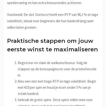
speelervaring en kan extra bonusrondes activeren.
Voorbeeld: De slot
Starburst
heeft een RTP van 96,1 % en lage
volatiliteit, ideaal voor beginners die hun bankroll langzaam
willen laten groeien.
Praktische stappen om jouw
eerste winst te maximaliseren
Registreer en claim de welkomstbonus. Volg de
stappen op de bonuspagina en voer de promotiecode
in.
Kies een slot met hoge RTP en lage volatiliteit. Begin
met €10 per spin en houd je inzet onder 5 % van je
totale bankrol.
Gebruik de gratis spins. Deze spins tellen mee voor
winsten, maar vaak met een lagere inzetlimiet.