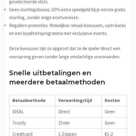
geselecteerde slots.
Geen stortingsbonus: 10 % extra speelgeld bij je eerste gratis
storting, zonder enige inzetvereiste.
Reguliere promoties: Wekelijkse reload‑bonussen, cash‑backs
en een loyaliteitsprogramma met exclusieve events.
Deze bonussen zijn zo opgezet dat ze de speler direct een
voorsprong geven zonder lange omslachtige voorwaarden.
Snelle uitbetalingen en
meerdere betaalmethoden
Betaalmethode
Verwerkingstijd
Kosten
iDEAL
Direct
Geen
Trustly
15 min
Geen
Creditcard
1‑2 dagen
€1‑2