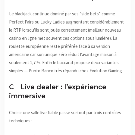
Le blackjack continue dominé par ses “side bets” comme
Perfect Pairs ou Lucky Ladies augmentant considérablement
le RTP lorsqu’ils sont joués correctement (meilleur nouveau
casino en ligne met souvent ces options sous lumière). La
roulette européenne reste préférée face à sa version
américaine car son unique zéro réduit l’avantage maison à
seulement 2,7 %. Enfin le baccarat propose deux variantes
simples — Punto Banco très répandu chez Evolution Gaming.
C Live dealer : l’expérience
immersive
Choisir une salle live fiable passe surtout par trois contrôles
techniques :