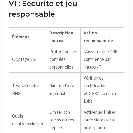
VI : Sécurité et jeu
responsable
Description
Action
Élément
concise
recommandée
Protection des
S’assurer que l’URL
Cryptage SSL
données
commence par
personnelles
“https://”
Vérifier les
Tests d’équité
Garantir l’aléa
certifications
RNG
impartial
eCOGRA ou iTech
Labs
Limiter son
Activer les limites
Outils
temps ou ses
journalières via le
d’auto‑exclusion
dépenses
profil joueur