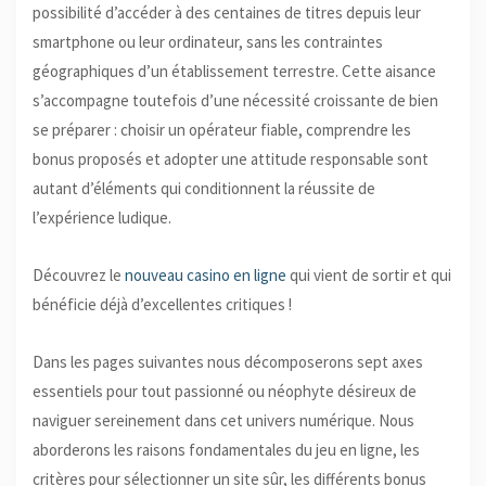
possibilité d’accéder à des centaines de titres depuis leur
smartphone ou leur ordinateur, sans les contraintes
géographiques d’un établissement terrestre. Cette aisance
s’accompagne toutefois d’une nécessité croissante de bien
se préparer : choisir un opérateur fiable, comprendre les
bonus proposés et adopter une attitude responsable sont
autant d’éléments qui conditionnent la réussite de
l’expérience ludique.
Découvrez le
nouveau casino en ligne
qui vient de sortir et qui
bénéficie déjà d’excellentes critiques !
Dans les pages suivantes nous décomposerons sept axes
essentiels pour tout passionné ou néophyte désireux de
naviguer sereinement dans cet univers numérique. Nous
aborderons les raisons fondamentales du jeu en ligne, les
critères pour sélectionner un site sûr, les différents bonus