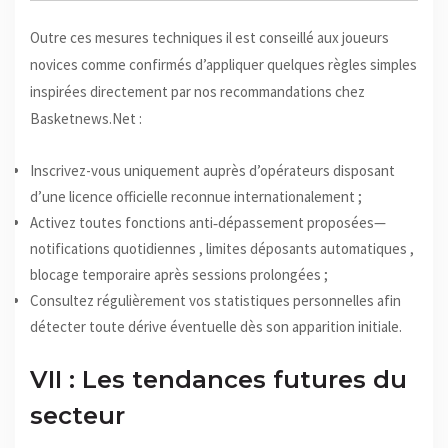
Outre ces mesures techniques il est conseillé aux joueurs
novices comme confirmés d’appliquer quelques règles simples
inspirées directement par nos recommandations chez
Basketnews.Net :
Inscrivez-vous uniquement auprès d’opérateurs disposant
d’une licence officielle reconnue internationalement ;
Activez toutes fonctions anti‑dépassement proposées—
notifications quotidiennes , limites déposants automatiques ,
blocage temporaire après sessions prolongées ;
Consultez régulièrement vos statistiques personnelles afin
détecter toute dérive éventuelle dès son apparition initiale.
VII : Les tendances futures du
secteur