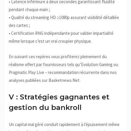
• Latence inférieure à deux secondes garantissant fluidité
pendant chaque main ;
• Qualité du streaming HD ≥1080p assurant visibilité détaillée
des cartes ;
• Certification RNG indépendante pour valider impartialité
même lorsque c’est un vrai croupier physique.
En suivant ces repères vous profiterez pleinement du
réalisme offert par fournisseurs tels qu’Evolution Gaming ou
Pragmatic Play Live – recommandation récurrente dans nos
analyses publiées sur Basketnews.Net.
V : Stratégies gagnantes et
gestion du bankroll
Un capital mal géré conduit rapidement à l’épuisement même