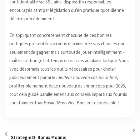
confidentialité via SSL ainsi dispositifs responsables
encouragés tant par législation qu’en pratique quotidienne
décrite précédemment.
En appliquant concrètement chacune de ces bonnes
pratiques présentées ici vous maximiserez vos chances non
seulementde gagner mais surtoutde jouer intelligemment ­
maîtrisant budget et temps consacrés au plaisir ludique.​ Vous
avez désormais tous les outils nécessaires pour choisir
judicieusement parmi
le meilleur nouveau casino online
,
profiter pleinement delle nouveautés annoncées pour 2026,
tout cela guidé parallèlement aux conseils impartiaux fournis
constammentpar
BasketNews Net
. Bon jeu responsable !
Strategie Di Bonus Mobile: