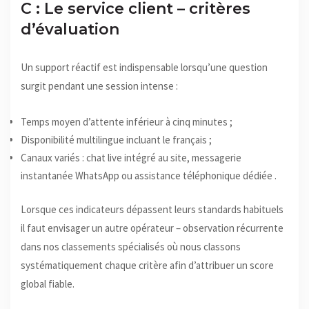
C : Le service client – critères
d’évaluation
Un support réactif est indispensable lorsqu’une question
surgit pendant une session intense :
Temps moyen d’attente inférieur à cinq minutes ;
Disponibilité multilingue incluant le français ;
Canaux variés : chat live intégré au site, messagerie
instantanée WhatsApp ou assistance téléphonique dédiée .
Lorsque ces indicateurs dépassent leurs standards habituels
il faut envisager un autre opérateur – observation récurrente
dans nos classements spécialisés où nous classons
systématiquement chaque critère afin d’attribuer un score
global fiable.