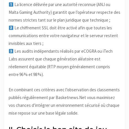
La licence délivrée par une autorité reconnue (ANJ ou
Malta Gaming Authority) garantit que l’opérateur respecte des
normes strictes tant sur le plan juridique que technique ;
Le chiffrement SSL doit être activé afin que toutes les
communications entre votre navigateur et le serveur restent
invisibles aux tiers ;
Les audits indépendants réalisés par eCOGRA ou iTech
Labs assurent que chaque génération aléatoire est
réellement équitable (RTP moyen généralement compris
entre 96 % et 98 %).
En combinant ces critères avec l’observation des classements
publiés régulièrement par Basketnews.Net vous maximisez
vos chances d’intégrer un environnement sécurisé où chaque
mise repose sur une base légale solide.