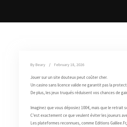
By Beary
/
February 18, 2026
Jouer sur un site douteux peut coûter cher.
Un casino sans licence valide ne garantit pas la protec
De plus, les jeux truqués réduisent vos chances de gai
Imaginez que vous déposiez 100 €, mais que le retrait s
C’est exactement ce que veulent éviter les joueurs ave
Les plateformes reconnues, comme Editions Galilee.Fr,