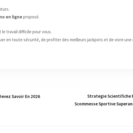
uturs.
no en ligne
proposé.
t le travail difficile pour vous.
r en toute sécurité, de profiter des meilleurs jackpots et de vivre une 
Strategie Scientifiche
Devez Savoir En 2026
Scommesse Sportive Superano 