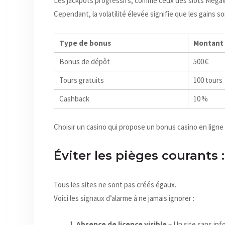
Les jackpots progressifs, comme ceux des slots Megawa
Cependant, la volatilité élevée signifie que les gains s
Type de bonus
Montant
Bonus de dépôt
500 €
Tours gratuits
100 tours
Cashback
10 %
Choisir un casino qui propose un bonus casino en ligne
Éviter les pièges courants :
Tous les sites ne sont pas créés égaux.
Voici les signaux d’alarme à ne jamais ignorer :
Absence de licence visible
– Un site sans inf