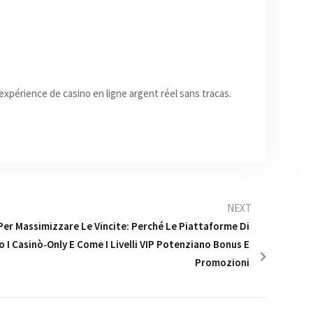
expérience de casino en ligne argent réel sans tracas.
NEXT
 Per Massimizzare Le Vincite: Perché Le Piattaforme Di
I Casinò‑Only E Come I Livelli VIP Potenziano Bonus E
Promozioni