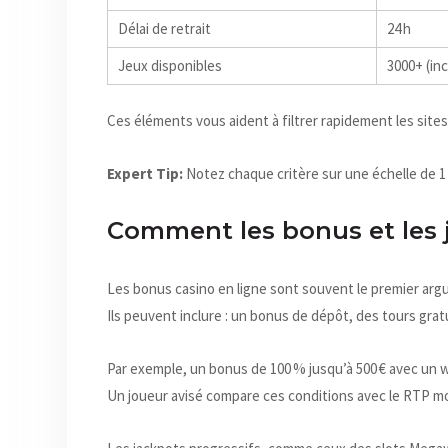
Délai de retrait
24 h
Jeux disponibles
3000+ (inc
Ces éléments vous aident à filtrer rapidement les site
Expert Tip:
Notez chaque critère sur une échelle de 1 à
Comment les bonus et les 
Les bonus casino en ligne sont souvent le premier ar
Ils peuvent inclure : un bonus de dépôt, des tours grat
Par exemple, un bonus de 100 % jusqu’à 500 € avec un wa
Un joueur avisé compare ces conditions avec le RTP m