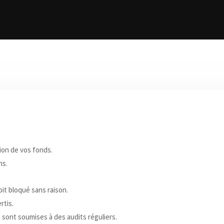
tion de vos fonds.
ns.
oit bloqué sans raison.
rtis.
 sont soumises à des audits réguliers.