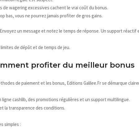
 de wagering excessives cachent le vrai coût du bonus.
trop bas, vous ne pourrez jamais profiter de gros gains.
 Envoyez un message et notez le temps de réponse. Un support réactif es
 limites de dépôt et de temps de jeu.
comment profiter du meilleur bonus
méthodes de paiement et les bonus, Editions Galilee.Fr se démarque clair
n ligne cashlib, des promotions régulières et un support multilingue.
 et la transparence des conditions.
es simples :