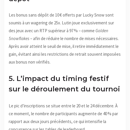
Les bonus sans dépôt de 10 € offerts par Lucky Snow sont
soumis à un wagering de 25x. Lutin joue exclusivement sur
des jeux avec un RTP supérieur à 97 % – comme
Golden
Snowflakes
– afin de réduire le nombre de mises nécessaires.
Après avoir atteint le seuil de mise, il retire immédiatement le
gain, évitant ainsi les restrictions de retrait souvent imposées
aux bonus non vérifiés.
5. L’impact du timing festif
sur le déroulement du tournoi
Le pic d’inscriptions se situe entre le 20 et le 24 décembre. À
ce moment, le nombre de participants augmente de 40 % par
rapport aux deux jours précédents, ce qui intensifie la
concurrence sur les tables de leaderboard.