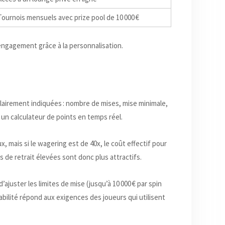
Tournois mensuels avec prize pool de 10 000 €
engagement grâce à la personnalisation.
lairement indiquées : nombre de mises, mise minimale,
 un calculateur de points en temps réel.
, mais si le wagering est de 40x, le coût effectif pour
 de retrait élevées sont donc plus attractifs.
’ajuster les limites de mise (jusqu’à 10 000 € par spin
tabilité répond aux exigences des joueurs qui utilisent