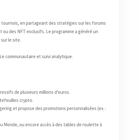
 tournois, en partageant des stratégies sur les forums
t ou des NFT exclusifs. Le programme a généré un
ur le site.
ce communautaire et suivi analytique.
ressifs de plusieurs millions d’euros.
tefeuilles crypto.
agering et propose des promotions personnalisées (ex. :
 du Monde, ou encore accès à des tables de roulette à