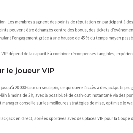
tion. Les membres gagnent des points de réputation en participant à des
oints peuvent être échangés contre des bonus, des tickets d’événemen
imulant l’engagement grâce à une hausse de 45 % du temps moyen passé s
 VIP dépend de la capacité à combiner récompenses tangibles, expérien
r le joueur VIP
 jusqu’à 20 000 € sur un seul spin, ce qui ouvre l’accès à des jackpots prog
8 h à moins de 2 h, avec la possibilité de cash‑out instantané via des por
t manager conseille sur les meilleures stratégies de mise, optimise le w
blackjack en direct, soirées sportives avec des places VIP pour la Coupe