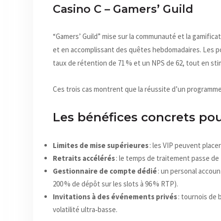
Casino C – Gamers’ Guild
“Gamers’ Guild” mise sur la communauté et la gamifica
et en accomplissant des quêtes hebdomadaires. Les p
taux de rétention de 71 % et un NPS de 62, tout en st
Ces trois cas montrent que la réussite d’un programme
Les bénéfices concrets pou
Limites de mise supérieures
: les VIP peuvent placer
Retraits accélérés
: le temps de traitement passe de 4
Gestionnaire de compte dédié
: un personal accoun
200 % de dépôt sur les slots à 96 % RTP).
Invitations à des événements privés
: tournois de 
volatilité ultra‑basse.