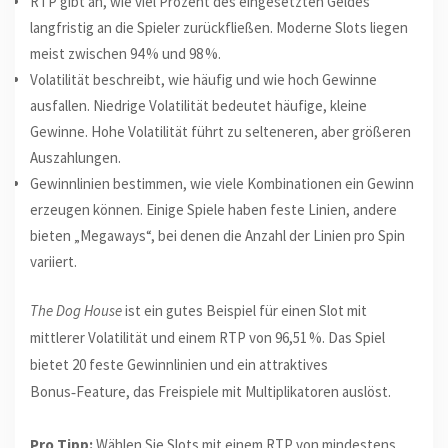
RTP gibt an, wie viel Prozent des eingesetzten Geldes
langfristig an die Spieler zurückfließen. Moderne Slots liegen
meist zwischen 94 % und 98 %.
Volatilität beschreibt, wie häufig und wie hoch Gewinne
ausfallen. Niedrige Volatilität bedeutet häufige, kleine
Gewinne. Hohe Volatilität führt zu selteneren, aber größeren
Auszahlungen.
Gewinnlinien bestimmen, wie viele Kombinationen ein Gewinn
erzeugen können. Einige Spiele haben feste Linien, andere
bieten „Megaways“, bei denen die Anzahl der Linien pro Spin
variiert.
The Dog House
ist ein gutes Beispiel für einen Slot mit
mittlerer Volatilität und einem RTP von 96,51 %. Das Spiel
bietet 20 feste Gewinnlinien und ein attraktives
Bonus‑Feature, das Freispiele mit Multiplikatoren auslöst.
Pro Tipp:
Wählen Sie Slots mit einem RTP von mindestens