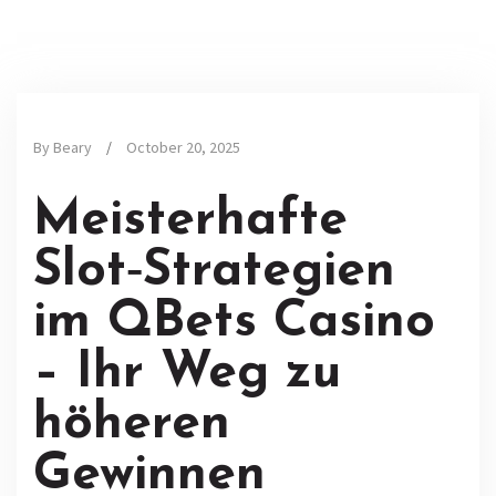
By Beary
/
October 20, 2025
Meisterhafte
Slot‑Strategien
im QBets Casino
– Ihr Weg zu
höheren
Gewinnen