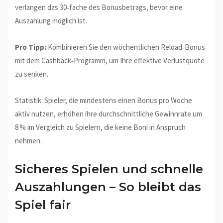
verlangen das 30‑fache des Bonusbetrags, bevor eine
Auszahlung möglich ist.
Pro Tipp:
Kombinieren Sie den wöchentlichen Reload‑Bonus
mit dem Cashback‑Programm, um Ihre effektive Verlustquote
zu senken.
Statistik: Spieler, die mindestens einen Bonus pro Woche
aktiv nutzen, erhöhen ihre durchschnittliche Gewinnrate um
8 % im Vergleich zu Spielern, die keine Boni in Anspruch
nehmen.
Sicheres Spielen und schnelle
Auszahlungen – So bleibt das
Spiel fair