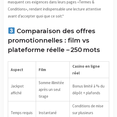
masquent ces exigences dans leurs pages «Termes &
Conditions», rendant indispensable une lecture attentive
avant d’accepter quoi que ce soit.*
Comparaison des offres
promotionnelles : film vs
plateforme réelle – 250 mots
Casino en ligne
Aspect
Film
réel
Somme illimitée
Jackpot
Bonus limité à % du
après un seul
affiché
dépôt + plafonds
tirage
Conditions de mise
Temps requis
Instantané
sur plusieurs