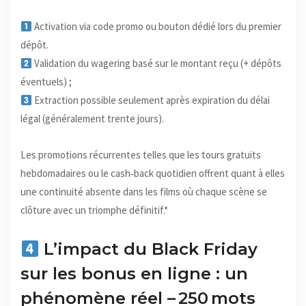
Activation via code promo ou bouton dédié lors du premier
dépôt.
Validation du wagering basé sur le montant reçu (+ dépôts
éventuels) ;
Extraction possible seulement après expiration du délai
légal (généralement trente jours).
Les promotions récurrentes telles que les tours gratuits
hebdomadaires ou le cash‑back quotidien offrent quant à elles
une continuité absente dans les films où chaque scène se
clôture avec un triomphe définitif.*
L’impact du Black Friday
sur les bonus en ligne : un
phénomène réel – 250 mots