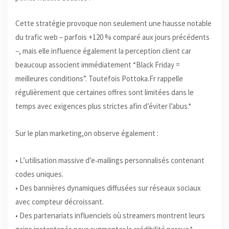
Cette stratégie provoque non seulement une hausse notable
du trafic web – parfois +120 % comparé aux jours précédents
–, mais elle influence également la perception client car
beaucoup associent immédiatement “Black Friday =
meilleures conditions”. Toutefois Pottoka.Fr rappelle
régulièrement que certaines offres sont limitées dans le
temps avec exigences plus strictes afin d’éviter l’abus.*
Sur le plan marketing,on observe également :
• L’utilisation massive d’e‑mailings personnalisés contenant
codes uniques.
• Des bannières dynamiques diffusées sur réseaux sociaux
avec compteur décroissant.
• Des partenariats influenciels où streamers montrent leurs