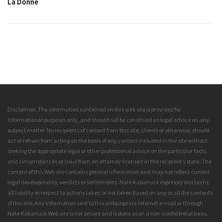
La Donne
Disclaimer: The information contained on this web site is provided for
informational purposes only, and should not be construed as legal advice on any
subject matter. No recipients of content from this site, clients or otherwise, should
act or refrain from acting on the basis of any content included in the site without
seeking the appropriate legal or other professional advice on the particular facts
and circumstances at issue from an attorney licensed in the recipient’s state. The
content of this Web site contains general information and may not reflect current
legal developments, verdicts or settlements. Nate Kabanuck expressly disclaims
all liability in respect to actions taken or not taken based on any or all the contents
of this site. Any information sent to this webpage via Internet e-mail or through
Nate Kabanuck Web site is not secure and is done so on a non-confidential basis.