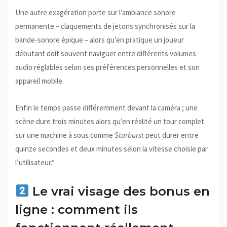
Une autre exagération porte sur l’ambiance sonore
permanente – claquements de jetons synchronisés sur la
bande‑sonore épique – alors qu’en pratique un joueur
débutant doit souvent naviguer entre différents volumes
audio réglables selon ses préférences personnelles et son
appareil mobile.​
Enfin le temps passe différemment devant la caméra ; une
scène dure trois minutes alors qu’en réalité un tour complet
sur une machine à sous comme
Starburst
peut durer entre
quinze secondes et deux minutes selon la vitesse choisie par
l’utilisateur.*
Le vrai visage des bonus en
ligne : comment ils