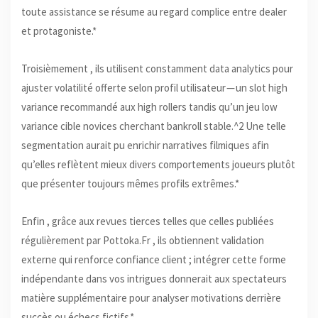
toute assistance se résume au regard complice entre dealer
et protagoniste.*
Troisièmement , ils utilisent constamment data analytics pour
ajuster volatilité offerte selon profil utilisateur — un slot high
variance recommandé aux high rollers tandis qu’un jeu low
variance cible novices cherchant bankroll stable.^2 Une telle
segmentation aurait pu enrichir narratives filmiques afin
qu’elles reflètent mieux divers comportements joueurs plutôt
que présenter toujours mêmes profils extrêmes.*
Enfin , grâce aux revues tierces telles que celles publiées
régulièrement par Pottoka.Fr , ils obtiennent validation
externe qui renforce confiance client ; intégrer cette forme
indépendante dans vos intrigues donnerait aux spectateurs
matière supplémentaire pour analyser motivations derrière
succès ou échecs fictifs.*