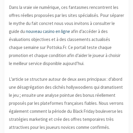
Dans la vraie vie numérique, ces fantasmes rencontrent les
offres réelles proposées par les sites spécialisés. Pour séparer
le mythe du fait concret nous vous invitons à consulter le
guide du
nouveau casino en ligne
afin d’accéder à des
évaluations objectives et à des classements actualisés
chaque semaine sur Pottoka.Fr. Ce portail teste chaque
promotion et chaque condition afin d’aider le joueur à choisir
le meilleur service disponible aujourd’hui.
L’article se structure autour de deux axes principaux : d’abord
une désagrégation des clichés hollywoodiens qui dramatisent
le jeu ; ensuite une analyse pointue des bonus réellement
proposés par les plateformes françaises fiables. Nous verrons
également comment la période du Black Friday bouleverse les
stratégies marketing et crée des offres temporaires très
attractives pour les joueurs novices comme confirmés.