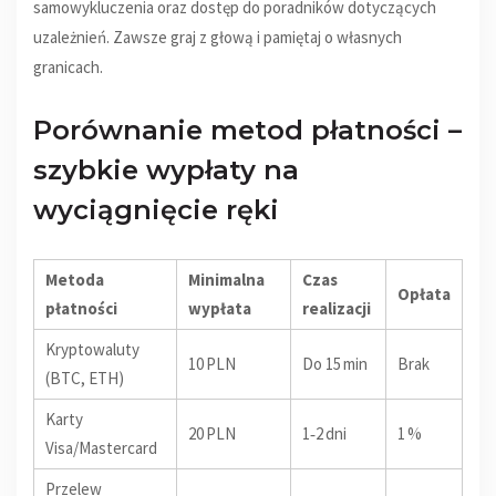
samowykluczenia oraz dostęp do poradników dotyczących
uzależnień. Zawsze graj z głową i pamiętaj o własnych
granicach.
Porównanie metod płatności –
szybkie wypłaty na
wyciągnięcie ręki
Metoda
Minimalna
Czas
Opłata
płatności
wypłata
realizacji
Kryptowaluty
10 PLN
Do 15 min
Brak
(BTC, ETH)
Karty
20 PLN
1‑2 dni
1 %
Visa/Mastercard
Przelew