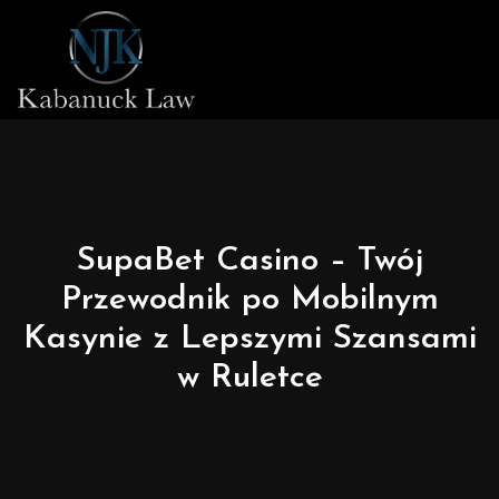
SupaBet Casino – Twój
Przewodnik po Mobilnym
Kasynie z Lepszymi Szansami
w Ruletce