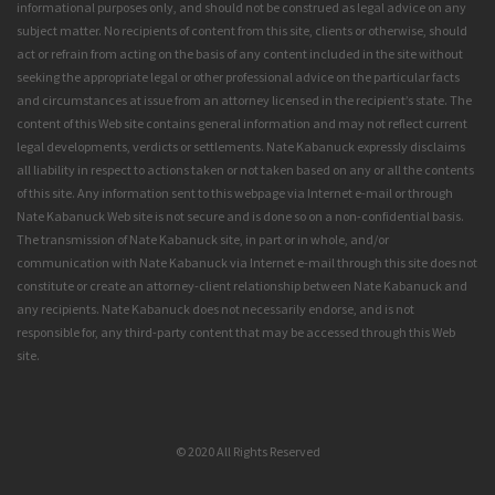
informational purposes only, and should not be construed as legal advice on any
subject matter. No recipients of content from this site, clients or otherwise, should
act or refrain from acting on the basis of any content included in the site without
seeking the appropriate legal or other professional advice on the particular facts
and circumstances at issue from an attorney licensed in the recipient’s state. The
content of this Web site contains general information and may not reflect current
legal developments, verdicts or settlements. Nate Kabanuck expressly disclaims
all liability in respect to actions taken or not taken based on any or all the contents
of this site. Any information sent to this webpage via Internet e-mail or through
Nate Kabanuck Web site is not secure and is done so on a non-confidential basis.
The transmission of Nate Kabanuck site, in part or in whole, and/or
communication with Nate Kabanuck via Internet e-mail through this site does not
constitute or create an attorney-client relationship between Nate Kabanuck and
any recipients. Nate Kabanuck does not necessarily endorse, and is not
responsible for, any third-party content that may be accessed through this Web
site.
© 2020 All Rights Reserved