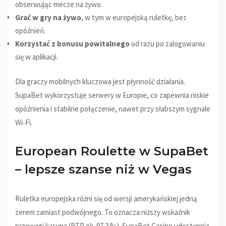
obserwując mecze na żywo.
Grać w gry na żywo
, w tym w europejską ruletkę, bez
opóźnień.
Korzystać z bonusu powitalnego
od razu po zalogowaniu
się w aplikacji.
Dla graczy mobilnych kluczowa jest płynność działania.
SupaBet wykorzystuje serwery w Europie, co zapewnia niskie
opóźnienia i stabilne połączenie, nawet przy słabszym sygnale
Wi‑Fi.
European Roulette w SupaBet
– lepsze szanse niż w Vegas
Ruletka europejska różni się od wersji amerykańskiej jedną
zerem zamiast podwójnego. To oznacza niższy wskaźnik
przewagi kasyna (RTP ok. 97,3 %). SupaBet Casino udostępnia